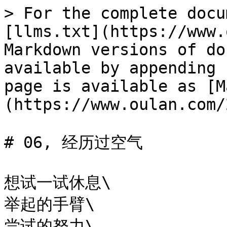
> For the complete docu
[llms.txt](https://www.
Markdown versions of do
available by appending 
page is available as [M
(https://www.oulan.com/
# 06, 经历过空气

想试一试休息\

举起的手臂\

尝试的努力\
