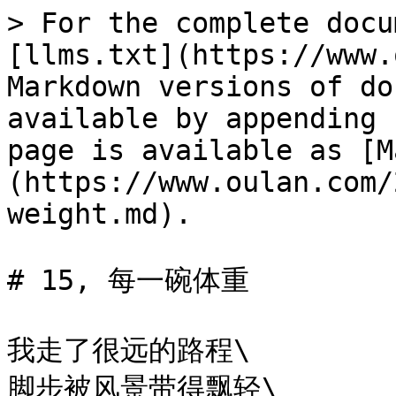
> For the complete docu
[llms.txt](https://www.
Markdown versions of do
available by appending 
page is available as [M
(https://www.oulan.com/
weight.md).

# 15, 每一碗体重

我走了很远的路程\

脚步被风景带得飘轻\
