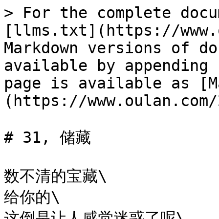
> For the complete docu
[llms.txt](https://www.
Markdown versions of do
available by appending 
page is available as [M
(https://www.oulan.com/
# 31, 储藏

​数不清的宝藏\

给你的\

这倒是让人感觉迷惑了呢\
