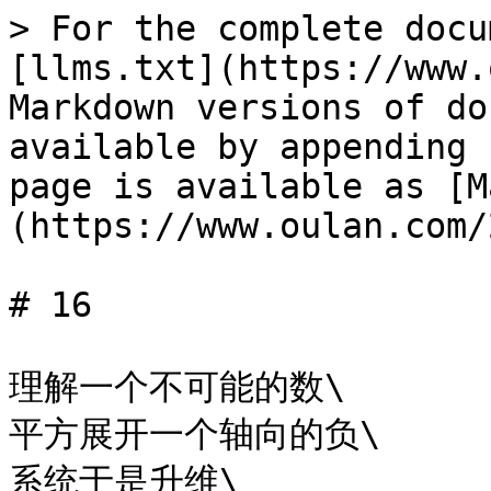
> For the complete docu
[llms.txt](https://www.
Markdown versions of do
available by appending 
page is available as [M
(https://www.oulan.com/
# 16

理解一个不可能的数\

平方展开一个轴向的负\

系统于是升维\
