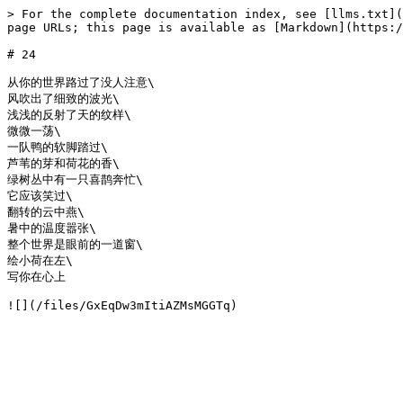
> For the complete documentation index, see [llms.txt](
page URLs; this page is available as [Markdown](https:/
# 24

从你的世界路过了没人注意\

风吹出了细致的波光\

浅浅的反射了天的纹样\

微微一荡\

一队鸭的软脚踏过\

芦苇的芽和荷花的香\

绿树丛中有一只喜鹊奔忙\

它应该笑过\

翻转的云中燕\

暑中的温度嚣张\

整个世界是眼前的一道窗\

绘小荷在左\

写你在心上
