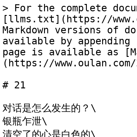
> For the complete docu
[llms.txt](https://www.
Markdown versions of do
available by appending 
page is available as [M
(https://www.oulan.com/
# 21

对话是怎么发生的？\

银瓶乍泄\

清空了的心是白色的\
