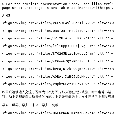
> For the complete documentation index, see [llms.txt](
page URLs; this page is available as [Markdown](https:/
# 05

<figure><img src="/files/VXES3FAvl2QeZ1iC7vCW" alt=""><
<figure><img src="/files/UBsfJxIrPbSl44927aat" alt=""><
<figure><img src="/files/JZI2NjAisbn5R9piAtDA" alt=""><
<figure><img src="/files/leljHpp3IDGXjPxgC5rs" alt=""><
<figure><img src="/files/8TQ2d5Nlze1dwgccJ4mr" alt=""><
<figure><img src="/files/sXGnnW7Q2XKDCJvtFtnJ" alt=""><
<figure><img src="/files/bPPajDtZkFUOgmzk2ibw" alt=""><
<figure><img src="/files/AQNAtjXzBCJtDeKNpo4V" alt=""><
<figure><img src="/files/VNphzGFeYI9GoxTuvbO5" alt=""><
昨天跟运动达人交流，说到为什么每天走那么远也无法减脂。耐力也算不错
种运动本身却是自己所擅长的方式，本身还在舒适圈，根本连学习圈都没有进入
早安，世界。早安，未来。早安，突破。
