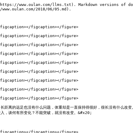
https://www.oulan.com/llms.txt). Markdown versions of do
/www.oulan.com/2018/06/05.md).

figcaption></figcaption></figure>

figcaption></figcaption></figure>

figcaption></figcaption></figure>

figcaption></figcaption></figure>

figcaption></figcaption></figure>

figcaption></figcaption></figure>

figcaption></figcaption></figure>

figcaption></figcaption></figure>

figcaption></figcaption></figure>

，长距离的远足也没有什么问题，体重却是一直保持得很好，很长没有什么改变
，谈何有所变化？不能突破，就没有改变。&#x20;
