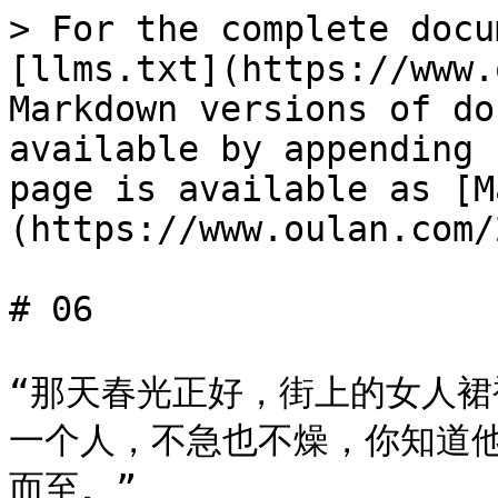
> For the complete docu
[llms.txt](https://www.
Markdown versions of do
available by appending 
page is available as [M
(https://www.oulan.com/
# 06

“那天春光正好，街上的女人
一个人，不急也不燥，你知道
而至。”
