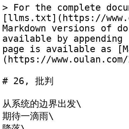
> For the complete docu
[llms.txt](https://www.
Markdown versions of do
available by appending 
page is available as [M
(https://www.oulan.com/
# 26, 批判

从系统的边界出发\

期待一滴雨\

降落\
