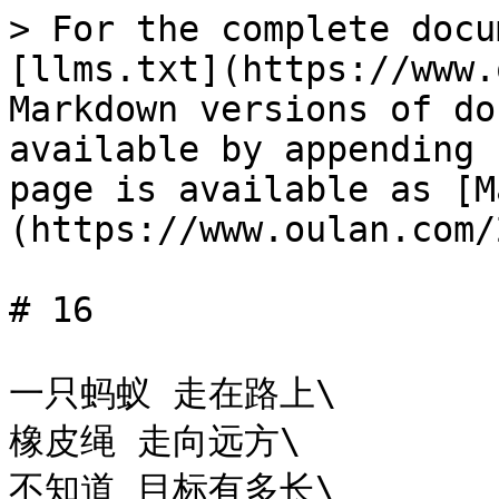
> For the complete docu
[llms.txt](https://www.
Markdown versions of do
available by appending 
page is available as [M
(https://www.oulan.com/
# 16

一只蚂蚁 走在路上\

橡皮绳 走向远方\

不知道 目标有多长\
