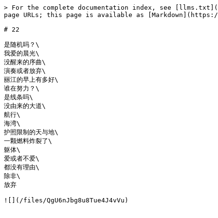
> For the complete documentation index, see [llms.txt](
page URLs; this page is available as [Markdown](https:/
# 22

是随机吗？\

我爱的晨光\

没醒来的序曲\

演奏或者放弃\

丽江的早上有多好\

谁在努力？\

是线条吗\

没由来的大道\

航行\

海湾\

护照限制的天与地\

一颗燃料炸裂了\

躯体\

爱或者不爱\

都没有理由\

除非\

放弃
