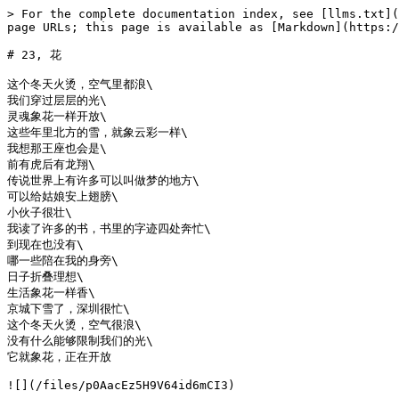
> For the complete documentation index, see [llms.txt](
page URLs; this page is available as [Markdown](https:/
# 23, 花

这个冬天火烫，空气里都浪\

我们穿过层层的光\

灵魂象花一样开放\

这些年里北方的雪，就象云彩一样\

我想那王座也会是\

前有虎后有龙翔\

传说世界上有许多可以叫做梦的地方\

可以给姑娘安上翅膀\

小伙子很壮\

我读了许多的书，书里的字迹四处奔忙\

到现在也没有\

哪一些陪在我的身旁\

日子折叠理想\

生活象花一样香\

京城下雪了，深圳很忙\

这个冬天火烫，空气很浪\

没有什么能够限制我们的光\

它就象花，正在开放
