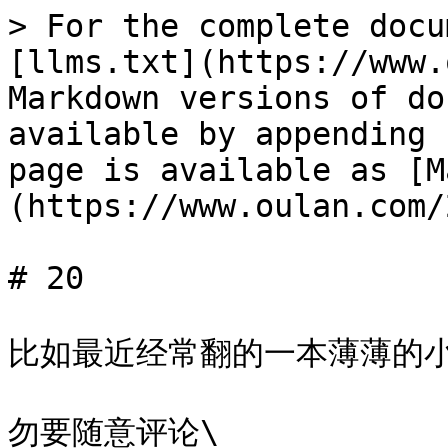
> For the complete docu
[llms.txt](https://www.
Markdown versions of do
available by appending 
page is available as [M
(https://www.oulan.com/
# 20

比如最近经常翻的一本薄薄的小书
勿要随意评论\
