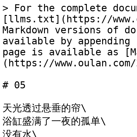
> For the complete docu
[llms.txt](https://www.
Markdown versions of do
available by appending 
page is available as [M
(https://www.oulan.com/
# 05

天光透过悬垂的帘\

浴缸盛满了一夜的孤单\

没有水\
