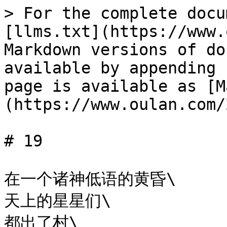
> For the complete docu
[llms.txt](https://www.
Markdown versions of do
available by appending 
page is available as [M
(https://www.oulan.com/
# 19

在一个诸神低语的黄昏\

天上的星星们\

都出了村\
