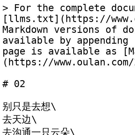
> For the complete docu
[llms.txt](https://www.
Markdown versions of do
available by appending 
page is available as [M
(https://www.oulan.com/
# 02

别只是去想\

去天边\

去沟通一只云朵\
