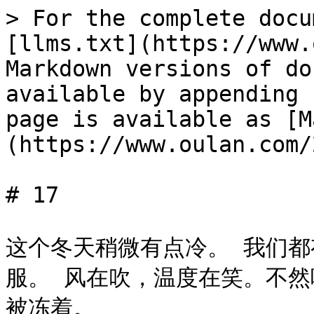
> For the complete docu
[llms.txt](https://www.
Markdown versions of do
available by appending 
page is available as [M
(https://www.oulan.com/
# 17

这个冬天稍微有点冷。 我们都
服。 风在吹，温度在笑。不
被冻着。
