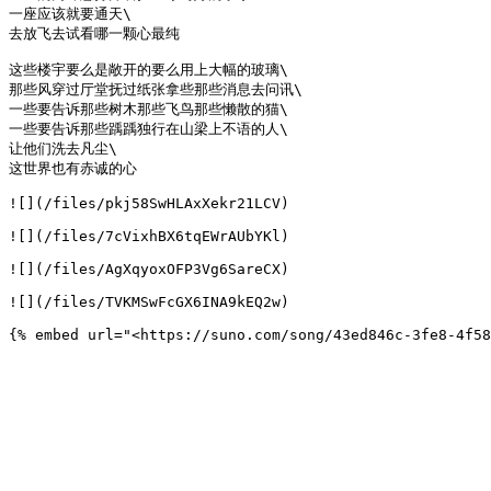
一座应该就要通天\

去放飞去试看哪一颗心最纯

这些楼宇要么是敞开的要么用上大幅的玻璃\

那些风穿过厅堂抚过纸张拿些那些消息去问讯\

一些要告诉那些树木那些飞鸟那些懒散的猫\

一些要告诉那些踽踽独行在山梁上不语的人\

让他们洗去凡尘\

这世界也有赤诚的心

![](/files/pkj58SwHLAxXekr21LCV)

![](/files/7cVixhBX6tqEWrAUbYKl)

![](/files/AgXqyoxOFP3Vg6SareCX)

![](/files/TVKMSwFcGX6INA9kEQ2w)
