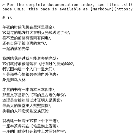
> For the complete documentation index, see [llms.txt](
page URLs; this page is available as [Markdown](https:/
# 15

午夜的时候飞机在星河里洒金\

它划过的地方灯火在明灭光线透过了云\

看不透的前路有雷雨有闪电\

还有击穿了被电离的空气\

一起洒落的光晕

我纠结我路过我可能逝去的光阴\

它们就好象被遗落在飞行划过的波光粼粼\

我试图构建一个入口一道大门\

可是那些心情都兴奋地向外飞去\

象是归鸟入林

才买的书有一本两本三本四本\

那些文字是新的书写的是古老的年份\

道理是古拙的所以才证明人是愚蠢\

最高大的殿堂里人熙熙攘攘\

执着的人和忘忧君交换沉沦

就构建一座院子它有上中下三进\

一座奉茶养花在书堆里燃上香薰\

一座的门肆意打开着挂上才写好的字\
