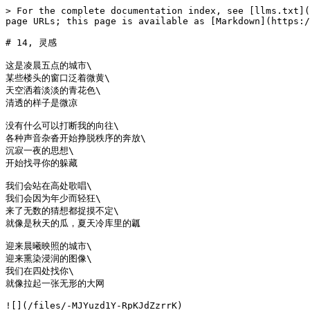
> For the complete documentation index, see [llms.txt](
page URLs; this page is available as [Markdown](https:/
# 14, 灵感

这是凌晨五点的城市\

某些楼头的窗口泛着微黄\

天空洒着淡淡的青花色\

清透的样子是微凉

没有什么可以打断我的向往\

各种声音杂沓开始挣脱秩序的奔放\

沉寂一夜的思想\

开始找寻你的躲藏

我们会站在高处歌唱\

我们会因为年少而轻狂\

来了无数的猜想都捉摸不定\

就像是秋天的瓜，夏天冷库里的瓤

迎来晨曦映照的城市\

迎来熏染浸润的图像\

我们在四处找你\

就像拉起一张无形的大网
