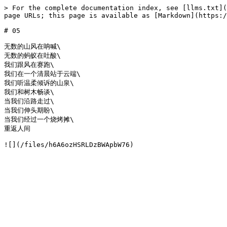
> For the complete documentation index, see [llms.txt](
page URLs; this page is available as [Markdown](https:/
# 05

无数的山风在呐喊\

无数的蚂蚁在吐酸\

我们跟风在赛跑\

我们在一个清晨站于云端\

我们听温柔倾诉的山泉\

我们和树木畅谈\

当我们沿路走过\

当我们伸头期盼\

当我们经过一个烧烤摊\

重返人间
