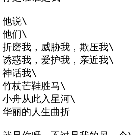
​他说\

他们\

折磨我，威胁我，欺压我\

诱惑我，爱护我，亲近我\

神话我\

竹杖芒鞋胜马\

小舟从此入星河\

华丽的人生曲折
