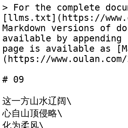
> For the complete docu
[llms.txt](https://www.
Markdown versions of do
available by appending 
page is available as [M
(https://www.oulan.com/
# 09

这一方山水辽阔\

心自山顶侵略\

化为柔风\
