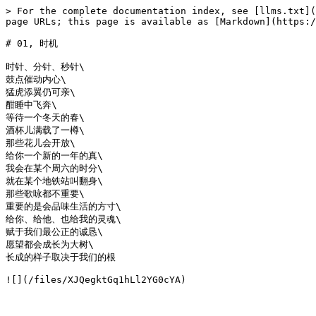
> For the complete documentation index, see [llms.txt](
page URLs; this page is available as [Markdown](https:/
# 01, 时机

时针、分针、秒针\

鼓点催动内心\

猛虎添翼仍可亲\

酣睡中飞奔\

等待一个冬天的春\

酒杯儿满载了一樽\

那些花儿会开放\

给你一个新的一年的真\

我会在某个周六的时分\

就在某个地铁站叫翻身\

那些歌咏都不重要\

重要的是会品味生活的方寸\

给你、给他、也给我的灵魂\

赋于我们最公正的诚恳\

愿望都会成长为大树\

长成的样子取决于我们的根
