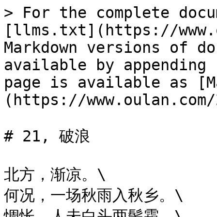
> For the complete docu
[llms.txt](https://www.
Markdown versions of do
available by appending 
page is available as [M
(https://www.oulan.com/
# 21, 破浪

北方，渐凉。\

何况，一场秋雨入秋乡。\

惆怅，人未白头两鬓霜。\
