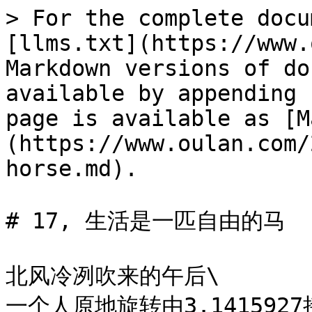
> For the complete docu
[llms.txt](https://www.
Markdown versions of do
available by appending 
page is available as [M
(https://www.oulan.com/
horse.md).

# 17, 生活是一匹自由的马

北风冷冽吹来的午后\

一个人原地旋转由3.1415927接近