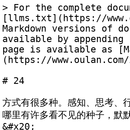
> For the complete docu
[llms.txt](https://www.
Markdown versions of do
available by appending 
page is available as [M
(https://www.oulan.com/
# 24

方式有很多种。感知、思考、
哪里有许多看不见的种子，默
&#x20;
