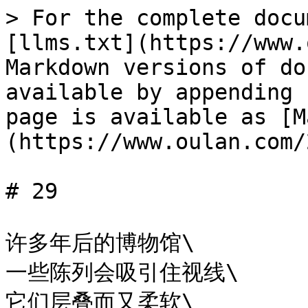
> For the complete docu
[llms.txt](https://www.
Markdown versions of do
available by appending 
page is available as [M
(https://www.oulan.com/
# 29

许多年后的博物馆\

一些陈列会吸引住视线\

它们层叠而又柔软\
