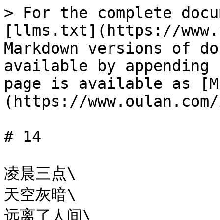
> For the complete docu
[llms.txt](https://www.
Markdown versions of do
available by appending 
page is available as [M
(https://www.oulan.com/
# 14

凌晨三点\

天空灰暗\

远离了人间\
