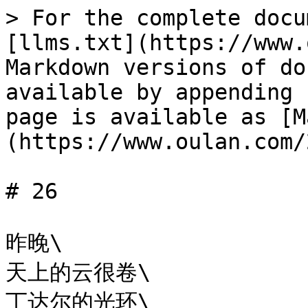
> For the complete docu
[llms.txt](https://www.
Markdown versions of do
available by appending 
page is available as [M
(https://www.oulan.com/
# 26

昨晚\

天上的云很卷\

丁达尔的光环\
