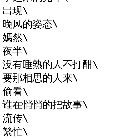
出现\

晚风的姿态\

嫣然\

夜半\

没有睡熟的人不打酣\

要那相思的人来\

偷看\

谁在悄悄的把故事\

流传\

繁忙\
