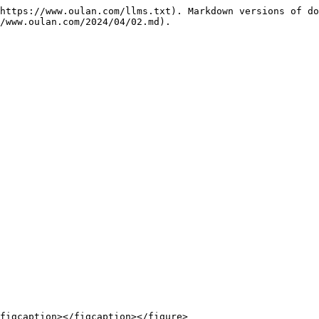
https://www.oulan.com/llms.txt). Markdown versions of do
/www.oulan.com/2024/04/02.md).

figcaption></figcaption></figure>
