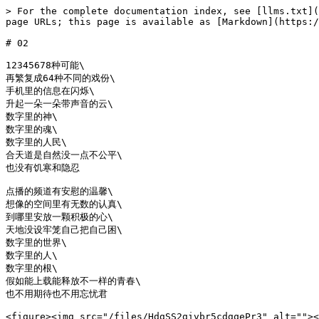
> For the complete documentation index, see [llms.txt](
page URLs; this page is available as [Markdown](https:/
# 02

12345678种可能\

再繁复成64种不同的戏份\

手机里的信息在闪烁\

升起一朵一朵带声音的云\

数字里的神\

数字里的魂\

数字里的人民\

合天道是自然没一点不公平\

也没有饥寒和隐忍

点播的频道有安慰的温馨\

想像的空间里有无数的认真\

到哪里安放一颗积极的心\

天地没设牢笼自己把自己困\

数字里的世界\

数字里的人\

数字里的根\

假如能上载能释放不一样的青春\

也不用期待也不用忘忧君

<figure><img src="/files/HdgSS2givbr5cdgqePr3" alt=""><