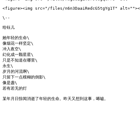
<figure><img src="/files/n6n3DaaiRedcG5tgYg1T" alt=""><
\--

给钰儿

她年轻的生命\

像烟花一样坚定\

冲入夜空\

幻化成一颗星星\

只是不知道在哪里\

永生\

岁月的河流啊\

只留下一点模糊的倒影\

像是盏\

若有若无的灯
