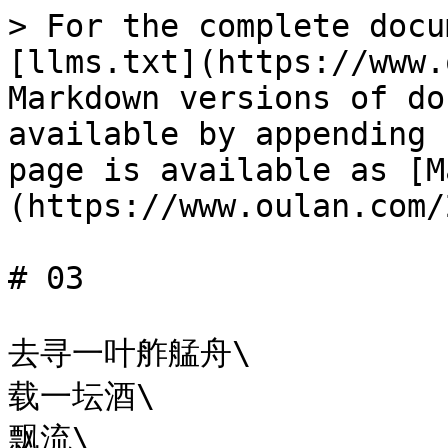
> For the complete docu
[llms.txt](https://www.
Markdown versions of do
available by appending 
page is available as [M
(https://www.oulan.com/
# 03

去寻一叶舴艋舟\

载一坛酒\

飘流\
