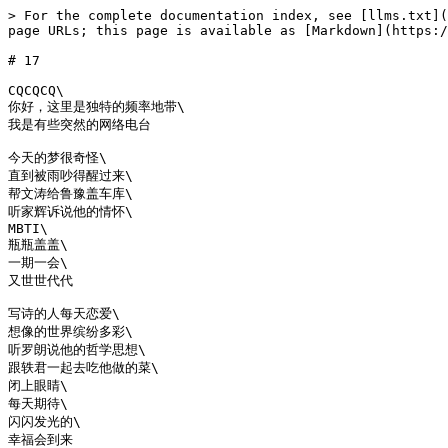
> For the complete documentation index, see [llms.txt](
page URLs; this page is available as [Markdown](https:/
# 17

CQCQCQ\

你好，这里是独特的频率地带\

我是有些突然的网络电台

今天的梦很奇怪\

直到被雨吵得醒过来\

帮文涛给鲁豫盖车库\

听家辉诉说他的情怀\

​MBTI\

瓶瓶盖盖\

一期一会\

又世世代代

写诗的人每天恋爱\

想像的世界缤纷多彩\

听罗朗说他的哲学思想\

跟轶君一起去吃他做的菜\

闭上眼睛​\

每天期待\

闪闪发光的\

幸福会到来​
