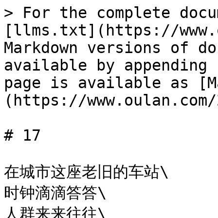
> For the complete docu
[llms.txt](https://www.
Markdown versions of do
available by appending 
page is available as [M
(https://www.oulan.com/
# 17

在城市这座老旧的车站\

时钟滴滴答答\

人群来来往往\
