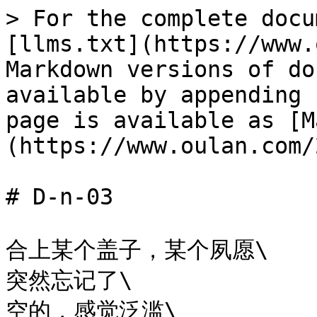
> For the complete docu
[llms.txt](https://www.
Markdown versions of do
available by appending 
page is available as [M
(https://www.oulan.com/
# D-n-03

合上某个盖子，某个夙愿\

突然忘记了\

空的，感觉泛滥\
