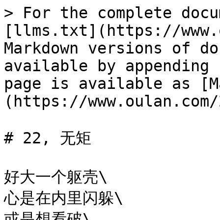
> For the complete docu
[llms.txt](https://www.
Markdown versions of do
available by appending 
page is available as [M
(https://www.oulan.com/
# 22, 无矩

好大一个躯壳\

心是在内里闪躲\

或是想看破\
