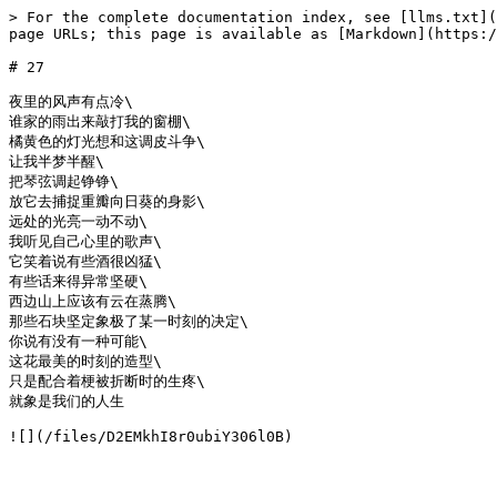
> For the complete documentation index, see [llms.txt](
page URLs; this page is available as [Markdown](https:/
# 27

夜里的风声有点冷\

谁家的雨出来敲打我的窗棚\

橘黄色的灯光想和这调皮斗争\

让我半梦半醒\

把琴弦调起铮铮\

放它去捕捉重瓣向日葵的身影\

远处的光亮一动不动\

我听见自己心里的歌声\

它笑着说有些酒很凶猛\

有些话来得异常坚硬\

西边山上应该有云在蒸腾\

那些石块坚定象极了某一时刻的决定\

你说有没有一种可能\

这花最美的时刻的造型\

只是配合着梗被折断时的生疼\

就象是我们的人生
