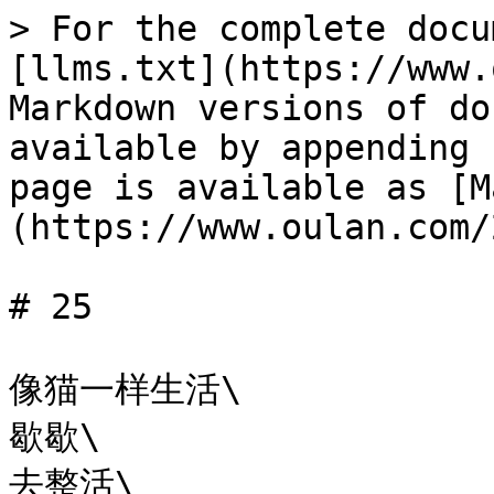
> For the complete docu
[llms.txt](https://www.
Markdown versions of do
available by appending 
page is available as [M
(https://www.oulan.com/
# 25

像猫一样生活\

歇歇\

去整活\
