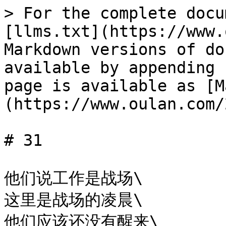
> For the complete docu
[llms.txt](https://www.
Markdown versions of do
available by appending 
page is available as [M
(https://www.oulan.com/
# 31

他们说工作是战场\

这里是战场的凌晨\

他们应该还没有醒来\
