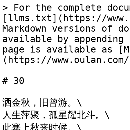
> For the complete docu
[llms.txt](https://www.
Markdown versions of do
available by appending 
page is available as [M
(https://www.oulan.com/
# 30

洒金秋，​旧曾游。\

人生萍聚，孤星耀北斗。\

此塞上秋来时候。\
