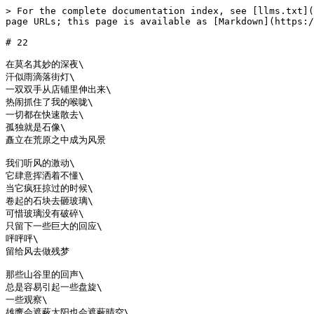
> For the complete documentation index, see [llms.txt](
page URLs; this page is available as [Markdown](https:/
# 22

在莫名其妙的深夜\

汗似雨滴落街灯\

一双双手从店铺里伸出来\

热闹抓住了我的喉咙\

一切都在快速散去\

孤独就是石像\

矗立在荒原之中成为风景

我们听风的激动\

它肆意挥洒着不懂\

当它疯狂掠过的时候\

卷起的石块去砸玻璃\

可惜玻璃没有破碎\

只留下一些巨大的回应\

呯呯呯\

留给风去做残梦

那些山谷里的回声\

总是容易引起一些盘旋\

一些观察\

雄鹰会遮蔽太阳也会遮蔽晴空\
