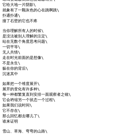
它给大地一片阴影\

就象有了一颗灰色的心在跳啊跳\

扑通扑通\

撞了石壁的它也不疼

当你理解所有人的时候\

是没法被别人理解的注定\

站在无数个角度思考问题\

一切平等\

无人共情\

走在时光前面的是想像\

不是永生\

躲在你的背后\

沉迷其中

如果把一个维度展开\

展开的变化有许多种\

每一种都繁复直到安排一面观察者之镜\

它会坍缩另一个状态一个过程\

如果我们说时间\

它不存在\

那么回忆都去哪儿了\

谁来证明

雪山、草海、弯弯的山路\
