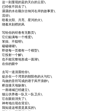
这一刻显现的蓝的天白的云层\

已经收不回去了\

潺潺的水在额尔古纳河右岸的故事里\

流动\

咬着太阳、月亮、星河的火\

绕着木刻楞的风

写给你的经卷有无数页\

它们贴满每一个维度\

笨拙、不聪明\

磕磕碰碰\

即使每一页都有一个模型\

它投射一个解\

也不能完整地形成一面湖\

在你的眼中

去写一道清晨给你\

徒步在一个湾里的朝阳色的火与红\

鸟做的音符写成的谱子风平浪静\

桥连接天地纵衡\

一座雄城已经建立\

烟云供养着一队又一队卫兵\

它在眼前消失了\

神奇地出现在背后\

我知道这维度是真实的\
