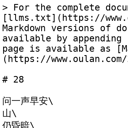
> For the complete docu
[llms.txt](https://www.
Markdown versions of do
available by appending 
page is available as [M
(https://www.oulan.com/
# 28

问一声早安\

山\

仍昏暗\
