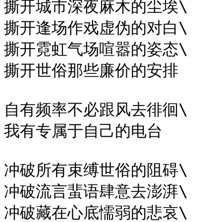
撕开城市深夜麻木的尘埃\

撕开逢场作戏虚伪的对白\

撕开霓虹气场喧嚣的姿态\

撕开世俗那些廉价的安排

自有频率不必跟风去徘徊\

我有专属于自己的电台

冲破所有束缚世俗的阻碍\

冲破流言蜚语肆意去澎湃\

冲破藏在心底懦弱的悲哀\
