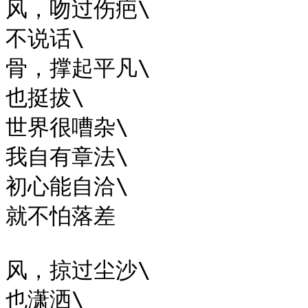
风，吻过伤疤\

不说话\

骨，撑起平凡\

也挺拔\

世界很嘈杂\

我自有章法\

初心能自洽\

就不怕落差

风，掠过尘沙\

也潇洒\
