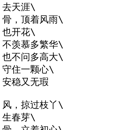
去天涯\

骨，顶着风雨\

也开花\

不羡慕多繁华\

也不问多高大\

守住一颗心\

安稳又无瑕

风，掠过枝丫\

生春芽\

骨，立着初心\
