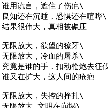
谁用谎言，遮住了伤疤\

良知还在沉睡，恐惧还在喧哗\

结果很伟大，真相被碾压

无限放大，欲望的獠牙\

无限放大，冷血的屠杀\

究竟是谁的手，扣动枪炮去征伐\
谁又在扩大，这人间的疮疤

无限放大，失控的挣扎\

无限放大 文明在崩塌\
