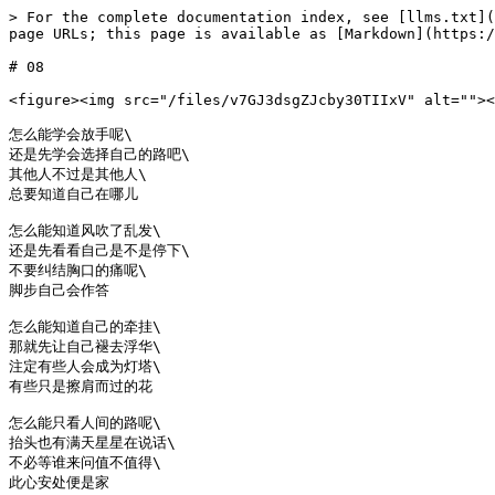
> For the complete documentation index, see [llms.txt](
page URLs; this page is available as [Markdown](https:/
# 08

<figure><img src="/files/v7GJ3dsgZJcby30TIIxV" alt=""><
怎么能学会放手呢\

还是先学会选择自己的路吧\

其他人不过是其他人\

总要知道自己在哪儿

怎么能知道风吹了乱发\

还是先看看自己是不是停下\

不要纠结胸口的痛呢\

脚步自己会作答

怎么能知道自己的牵挂\

那就先让自己褪去浮华\

注定有些人会成为灯塔\

有些只是擦肩而过的花

怎么能只看人间的路呢\

抬头也有满天星星在说话\

不必等谁来问值不值得\
