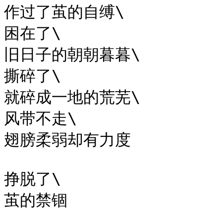
作过了茧的自缚\

困在了\

旧日子的朝朝暮暮\

撕碎了\

就碎成一地的荒芜\

风带不走\

翅膀柔弱却有力度

挣脱了\

茧的禁锢
