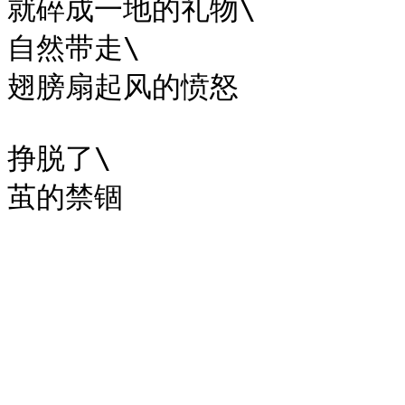
就碎成一地的礼物\

自然带走\

翅膀扇起风的愤怒

挣脱了\
