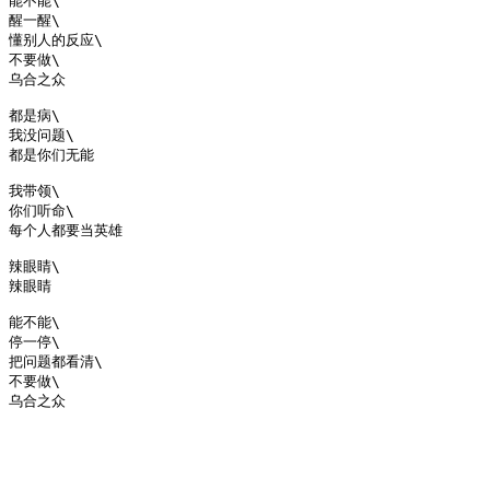
能不能\

醒一醒\

懂别人的反应\

不要做\

乌合之众

都是病\

我没问题\

都是你们无能

我带领\

你们听命\

每个人都要当英雄

辣眼睛\

辣眼睛

能不能\

停一停\

把问题都看清\

不要做\
