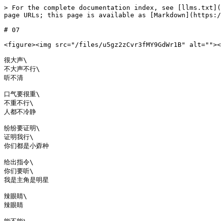
> For the complete documentation index, see [llms.txt](
page URLs; this page is available as [Markdown](https:/
# 07

<figure><img src="/files/u5gz2zCvr3fMY9GdWr1B" alt=""><
很大声\

不大声不行\

听不清

口气要很重\

不重不行\

人都不冷静

纷纷要证明\

证明我行\

你们都是小孬种

给出指令\

你们要听\

我是主角是明星

辣眼睛\

辣眼睛
