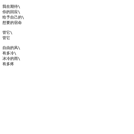
我在期待\

你的回应\

给予自己的\

想要的宿命

管它\

管它

自由的风\

有多冷\

冰冷的雨\
