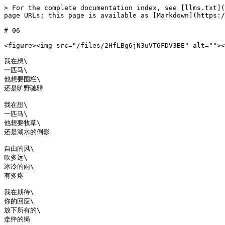
> For the complete documentation index, see [llms.txt](
page URLs; this page is available as [Markdown](https:/
# 06

<figure><img src="/files/2HfLBg6jN3uVT6FDV3BE" alt=""><
我在想\

一匹马\

他想要围栏\

还是旷野驰骋

我在想\

一匹马\

他想要牧草\

还是湖水的倒影

自由的风\

吹多远\

冰冷的雨\

有多疼

我在期待\

你的回应\

放下所有的\

牵绊的绳
