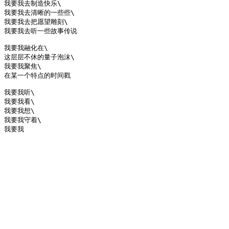
我要我去制造快乐\

我要我去清晰的一些些\

我要我去把愿望雕刻\

我要我去听一些故事传说

我要我融化在\

这层层不休的量子泡沫\

我要我聚焦\

在某一个特点的时间戳

我要我听\

我要我看\

我要我想\

我要我守着\
