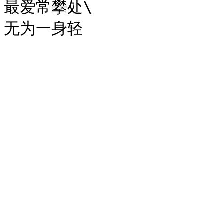
最爱常攀处\
